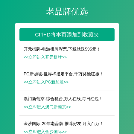
遥想公瑾当年，小乔初嫁了，雄姿英发。
羽扇纶巾，谈笑间，樯橹灰飞烟灭。
故国神游，多情应笑我，早生华发。
人生如梦，一尊还酹江月。